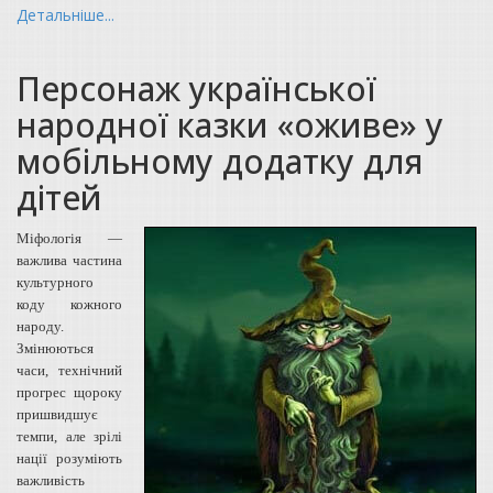
Детальніше...
Персонаж української
народної казки «оживе» у
мобільному додатку для
дітей
Міфологія ―
важлива частина
культурного
коду кожного
народу.
Змінюються
часи, технічний
прогрес щороку
пришвидшує
темпи, але зрілі
нації розуміють
важливість