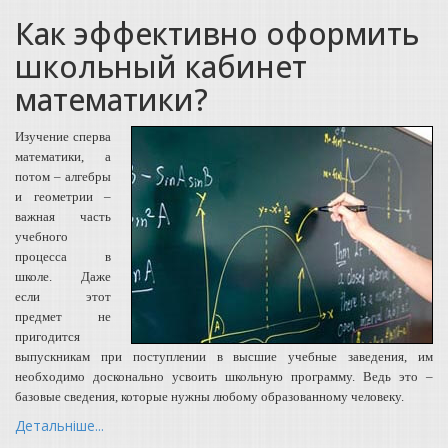
Как эффективно оформить
школьный кабинет
математики?
Изучение сперва
математики, а
потом – алгебры
и геометрии –
важная часть
учебного
процесса в
школе. Даже
если этот
предмет не
пригодится
выпускникам при поступлении в высшие учебные заведения, им
необходимо досконально усвоить школьную программу. Ведь это –
базовые сведения, которые нужны любому образованному человеку.
Детальніше...