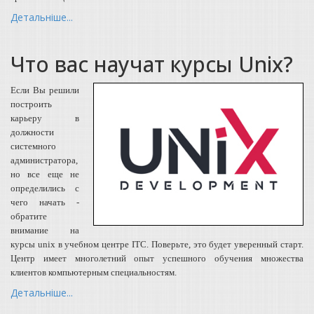
Детальніше...
Что вас научат курсы Unix?
Если Вы решили
построить
карьеру в
должности
системного
администратора,
но все еще не
определились с
чего начать -
обратите
внимание на
курсы unix в учебном центре ITC. Поверьте, это будет уверенный старт.
Центр имеет многолетний опыт успешного обучения множества
клиентов компьютерным специальностям.
Детальніше...