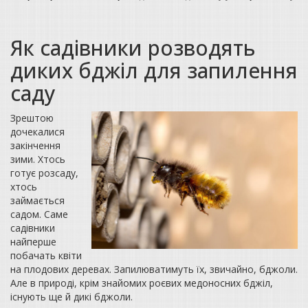
Як садівники розводять
диких бджіл для запилення
саду
Зрештою
дочекалися
закінчення
зими. Хтось
готує розсаду,
хтось
займається
садом. Саме
садівники
найперше
побачать квіти
на плодових деревах. Запилюватимуть їх, звичайно, бджоли.
Але в природі, крім знайомих роєвих медоносних бджіл,
існують ще й дикі бджоли.