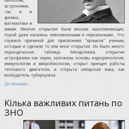
биологии,
астрономии,
так и в
физике,
математике и
химии. Многие открытия были весьма ошеломляющие,
порой даже казались невозможными и нереальными... Что
служило причиной для присвоения "ярлыков" ученым,
которые и сделали то или иное открытие. Их было много:
периодическая таблица Менделеева, открытие
астрофизики как науки, заложены основы эндокринологии,
иммунологии и микробиологии, открыт принцип работы
теплового двигателя, и открыта сибирская язва, как
возбудитель туберкулеза.
Детальніше...
Кілька важливих питань по
ЗНО