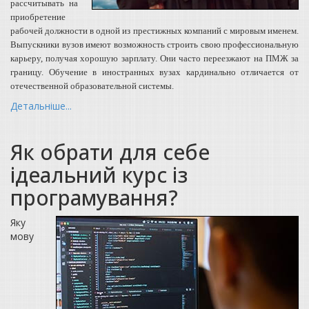
рассчитывать на
приобретение
рабочей должности в одной из престижных компаний с мировым именем.
Выпускники вузов имеют возможность строить свою профессиональную
карьеру, получая хорошую зарплату. Они часто переезжают на ПМЖ за
границу. Обучение в иностранных вузах кардинально отличается от
отечественной образовательной системы.
Детальніше...
Як обрати для себе
ідеальний курс із
програмування?
Яку
мову