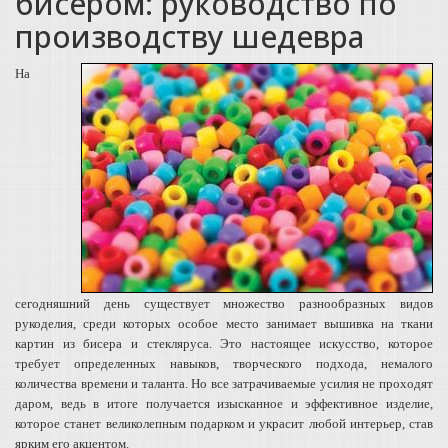
бисером: руководство по
производству шедевра
На
сегодняшний день существует множество разнообразных видов
рукоделия, среди которых особое место занимает вышивка на ткани
картин из бисера и стекляруса. Это настоящее искусство, которое
требует определенных навыков, творческого подхода, немалого
количества времени и таланта. Но все затрачиваемые усилия не проходят
даром, ведь в итоге получается изысканное и эффективное изделие,
которое станет великолепным подарком и украсит любой интерьер, став
ярким его акцентом.