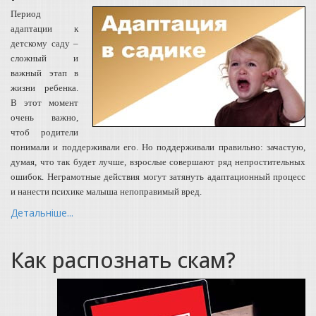
Период
адаптации к
детскому саду –
сложный и
важный этап в
жизни ребенка.
В этот момент
очень важно,
чтоб родители
понимали и поддерживали его. Но поддерживали правильно: зачастую,
думая, что так будет лучше, взрослые совершают ряд непростительных
ошибок. Неграмотные действия могут затянуть адаптационный процесс
и нанести психике малыша непоправимый вред.
Детальніше...
Как распознать скам?