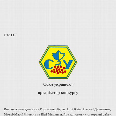
Статті
Союз українок -
організатор конкурсу
Висловлюємо вдячність Ростиславі Федак, Вірі Кліш, Наталії Даниленко,
Мотрі-Марії Мілянич та Вірі Мединській за допомогу у створенні сайту.