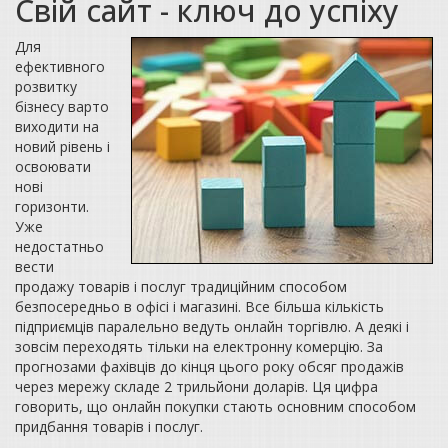
Свій сайт - ключ до успіху
Для
ефективного
розвитку
бізнесу варто
виходити на
новий рівень і
освоювати
нові
горизонти.
Уже
недостатньо
вести
продажу товарів і послуг традиційним способом
безпосередньо в офісі і магазині. Все більша кількість
підприємців паралельно ведуть онлайн торгівлю. А деякі і
зовсім переходять тільки на електронну комерцію. За
прогнозами фахівців до кінця цього року обсяг продажів
через мережу складе 2 трильйони доларів. Ця цифра
говорить, що онлайн покупки стають основним способом
придбання товарів і послуг.