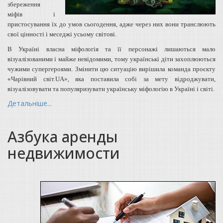
збереження
міфів і
пристосування їх до умов сьогодення, адже через них вони транслюють
свої цінності і меседжі усьому світові.
В Україні власна міфологія та її персонажі лишаються мало
візуалізованими і майже невідомими, тому українські діти захоплюються
чужими супергероями. Змінити цю ситуацію вирішила команда проєкту
«Чарівний світ.UA», яка поставила собі за мету відроджувати,
візуалізовувати та популяризувати українську міфологію в Україні і світі.
Детальніше...
Азбука аренды
недвижимости