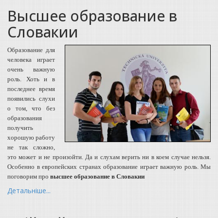
Высшее образование в
Словакии
Образование для
человека играет
очень важную
роль. Хоть и в
последнее время
появились слухи
о том, что без
образования
получить
хорошую работу
не так сложно,
это может и не произойти. Да и слухам верить ни в коем случае нельзя.
Особенно в европейских странах образование играет важную роль. Мы
поговорим про
высшее образование в Словакии
Детальніше...