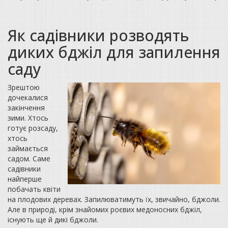
Як садівники розводять
диких бджіл для запилення
саду
Зрештою
дочекалися
закінчення
зими. Хтось
готує розсаду,
хтось
займається
садом. Саме
садівники
найперше
побачать квіти
на плодових деревах. Запилюватимуть їх, звичайно, бджоли.
Але в природі, крім знайомих роєвих медоносних бджіл,
існують ще й дикі бджоли.