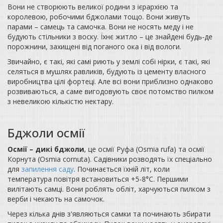
Вони не створюють великої родини з ієрархією та
королевою, робочими бджолами тощо. Вони живуть
парами – самець та самочка. Вони не носять меду і не
будують стільники з воску. Їхнє житло – це знайдені будь-де
порожнини, захищені від поганого ока і від вологи.
Звичайно, є такі, які самі риють у землі собі нірки, є такі, які
селяться в мушлях равликів, будують із цементу власного
виробництва цілі фортеці. Але всі вони приблизно однаково
розвиваються, а саме вигодовують своє потомство пилком
з невеликою кількістю нектару.
Бджоли осмії
Осмії – дикі бджоли
, це осмії Руфа (Osmia rufa) та осмії
Корнута (Osmia cornuta). Садівники розводять їх спеціально
для
запилення саду
. Починається їхній літ, коли
температура повітря встановиться +5-8°С. Першими
вилітають самці. Вони роблять обліт, харчуються пилком з
верби і чекають на самочок.
Через кілька днів з'являються самки та починають збирати