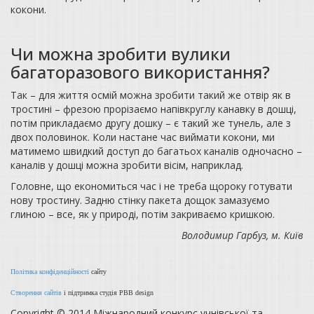
кокони.
Чи можна зробити вулики
багаторазового використання?
Так – для життя осмій можна зробити такий же отвір як в
тростині – фрезою прорізаємо напівкруглу канавку в дошці,
потім прикладаємо другу дошку – є такий же тунель, але з
двох половинок. Коли настане час виймати кокони, ми
матимемо швидкий доступ до багатьох каналів одночасно –
каналів у дошці можна зробити вісім, наприклад.
Головне, що економиться час і не треба щороку готувати
нову тростину. Задню стінку пакета дощок замазуємо
глиною – все, як у природі, потім закриваємо кришкою.
Володимир Гарбуз, м. Київ
Політика конфіденційності
сайту
Створення сайтів
і підтримка студія PBB design
Copyright © 2014 Міжнародний конкурс учнівської та