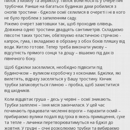
пилок з кизилу та абрикосу. Пилок вони носять у очеретяні
трубочки. Раніше на багатьох будинках дахи робилися з
снопів тростини - бджоли осмії селилися в очереті і ні в кого
не було проблем з запиленням саду.
Ріжемо очерет завтовшки так, щоб проходив олівець.
Довжина однієї тростини двадцять сантиметрів. Складаємо
півсотні таких тростин, обв'язуємо еластичною стрічкою -
капрон, гума, і вкладаємо в обрізану з обох боків пляшку від
води. Житло готове. Тепер треба виконати умову –
відсутність прямого сонця та дощу – вішаємо під дах із
північного боку.
Щоб бджілки заселилися, необхідно підвісити під
будиночком – вуликом коробочку з коконами. Бджілки, які
вилетять, відразу заселяться у Вашу тростину. Кінчик
трубки запаковується глиною – пробка, щоб захиститися
від шкідників.
Коли відцвітає груша – десь у червні – осмії зникають.
Трубки заліплені – їхня місія закінчилася. У цей час
починають працювати численні вороги – паразити осмій –
прибираємо вулики подалі від гріха в якесь приміщення, сухе
та тепле – личинки перетворюватимуться на бджіл до
жовтня. У грудні – січні розколюємо трубки та вибираємо