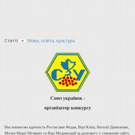
Статті
Мова, освіта, культура
Союз українок -
організатор конкурсу
Висловлюємо вдячність Ростиславі Федак, Вірі Кліш, Наталії Даниленко,
Мотрі-Марії Мілянич та Вірі Мединській за допомогу у створенні сайту.