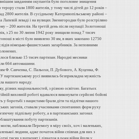
ловнішим завданням окупантів було поголовне знищення
 терору стали 1800 жителів, у тому числі дітей до 12 років –
над 2800 жителів. В сусідньому Катеринопільському районі –
а Лапевій леваді і на вулицях Звенигородки було розстріляно
му – 200 жителів. На третій день після окупації Золотоноші
вік, з 25 по 30 липня 1942 року знищили понад 7 тисяч
оноші в місті було виявлено 30 ям, в яких закопано 12750
х слідів німецько-фашистських загарбників. За неповними
полонених.
валося близько 15 тисяч партизан. Народні месники
или 664 автомашини.
м Ф. Савченка, С. Пальохи, П. Дубового, А. Куценка, Ф.
. У партизанському русі виявилась безприкладна мужність
ила нашого народу.
ку, різних національностей, з різною освітою. Багатьох
тійній виховній роботі вдавалося виконувати серйозні бойові
ь у боротьбі з нацистами брали діти та підлітки нашого
нських загонів, ставали учасниками спонтанних форм руху
езпечну підпільну роботу, а в партизанських загонах
 облаштування побуту партизанів.
к могли, наближали Перемогу в міру своїх, хоч і маленьких,
ленької людини, адже початок війни співпав для них з
тні тисяч хлопченят і дівчаток в роки війни йшли у