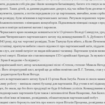
ати, додавали собі рік-два і йшли захищати Батьківщину, багато хто гинув за не
фронті. Таких дітей, за даними радянських джерел, під час війни були десятки 
кулемети, гранати, а потім передавали усе це партизанам, звичайно, вони серйоз
ли розвідку, були зв'язними в партизанських загонах. Рятували поранених чер
йськовополонених з німецьких концтаборів. Підпалювали німецькі склади з пр
ли в повітря залізничні вагони і паровози.
ї Черкаського краю назавжди залишиться ім’я 13-річного Володі Саморухи, ур
ками Чигиринського партизанського загону під командуванням П. А. Дубового бу
43 року, під час чергової розвідки, Толю Ткачука було вбито, а Колю Печененк
стапівці, прагнучи вибити з нього відомості про партизанський загін, піддали
 слух, але юний патріот не видав військової таємниці. Партизани зуміли визв
нучої смерті. Пізніше він став вихованцем 155-ї армійської бригади. За мужн
Зірки й медаллю «За відвагу».
український поет, автор загальновідомої пісні «Степом, степом» Микола Негод
 Його літературний хист, котрий ще до війни помітив сам П. Г. Тичина, став у
ї редактором був Коля Негода.
ого ж партизанського загону була й 15-річна Валя Загуба. Разом зі своєю мамо
иву роботу – випікала смачні буханці для партизанів. Від утоми в неї підкошув
ех, бо знала, що без його продукції не буде й бойових успіхів. Командування 
одноярських партизанів були також і неповнолітні Ваня Назаренко, Аня Балох, 
и обов’язки зв’язкових, розвідників, облаштовували партизанський побут.
вщині свято бережуть пам’ять про юного героя Віталія Проценка, розвідника мі