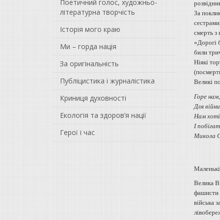
Поетичний голос, художньо-
розвідник
літературна творчість
За поклик
сестрами,
Історія мого краю
смерть з
«Дорогі 
Ми – горда нація
били трич
Ніякі тор
За оригінальність
(посмерт
Публіцистика і журналістика
Великі п
Горе нам,
Криниця духовності
Для війни
Екологія та здоров’я нації
Нам хоті
І побігат
Герої і час
Микола 
Маленькі
Велика В
фашисти 
війська 
лівобереж