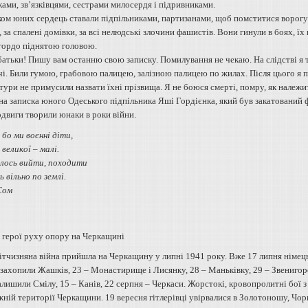
ами, зв’язківцями, сестрами милосердя і підривниками.
ом юних сердець ставали підпільниками, партизанами, щоб помститися ворогу з
 за спалені домівки, за всі нелюдські злочини фашистів. Вони гинули в боях, їх 
 гордо піднятою головою.
батьки! Пишу вам останню свою записку. Помилування не чекаю. На слідстві я
і. Били гумою, грабовою палицею, залізною палицею по жилах. Після цього я пог
тури не примусили назвати їхні прізвища. Я не боюся смерті, помру, як належи
на записка юного Одеського підпільника Яші Гордієнка, який був закатований 
одвиги творили юнаки в роки війни.
 бо ми воєнні діти,
 великої – малі.
лось вийти, походити
ь вільно по землі.
Сом
 герої руху опору на Черкащині
ітчизняна війна прийшла на Черкащину у липні 1941 року. Вже 17 липня німець
захопили Жашків, 23 – Монастирище і Лисянку, 28 – Маньківку, 29 – Звенигоро
залишили Смілу, 15 – Канів, 22 серпня – Черкаси. Жорстокі, кровопролитні бо
ній території Черкащини. 19 вересня гітлерівці увірвалися в Золотоношу, Чор