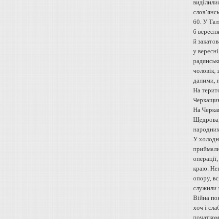
виділили
слов’янсь
60. У Та
6 вересня
й закатов
у вересні
радянськи
чоловік, 
даними, 
На терито
Черкащин
На Черкащ
Щедрова,
народних
У холодно
приймали 
операції,
краю. Неп
опору, вс
служили 
Війна пок
хоч і сла
початком