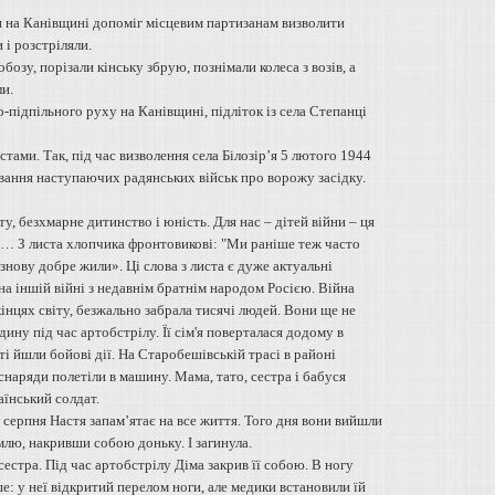
и на Канівщині допоміг місцевим партизанам визволити
і розстріляли.
озу, порізали кінську збрую, познімали колеса з возів, а
и.
ко-підпільного руху на Канівщині, підліток із села Степанці
тами. Так, під час визволення села Білозір’я 5 лютого 1944
вання наступаючих радянських військ про ворожу засідку.
у, безхмарне дитинство і юність. Для нас – дітей війни – ця
ття… З листа хлопчика фронтовикові: "Ми раніше теж часто
знову добре жили». Ці слова з листа є дуже актуальні
е на іншій війні з недавнім братнім народом Росією. Війна
кінцях світу, безжально забрала тисячі людей. Вони ще не
ину під час артобстрілу. Її сім'я поверталася додому в
ті йшли бойові дії. На Старобешівській трасі в районі
наряди полетіли в машину. Мама, тато, сестра і бабуся
аїнський солдат.
серпня Настя запам’ятає на все життя. Того дня вони вийшли
млю, накривши собою доньку. І загинула.
сестра. Під час артобстрілу Діма закрив її собою. В ногу
е: у неї відкритий перелом ноги, але медики встановили їй