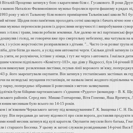
 Віталій Проценко загинув у бою з карателями біля с. Гусакового. В роки Друг
 з мамою Наталією Филимонівною мужньо боролися проти фашизму в рядах під
 1993 року у місті Тальному біля нового приміщення Тальнівської школи №1 бу
й мітинг. Щодня повз пам'ятник проходять сотні школярів і бачать вічно юне 
ики мужньо переносили разом із дорослими незручності і випробування сувор
их з гілок і трави, інколи робили землянки. Але далеко не всі партизанські фо
дошкуляв і голод, не говорячи вже про смертельну небезпеку, яка чатувала на к
я, і з усією жорстокістю розправлялися з дітьми. "... Часто із-за розваг група
іба, діти бігли до нього, а услід ним автоматні черги. Скільки дітей загинуло із
ь узяти, не розуміючи, їстівне у німця, і тут же черга з автомата. І наїлася дити
шим членом підпільного «Комітету-103», що діяв у Надроссі, був 14-річний Пе
іхом виконував: розклеював листівки, псував лінії ворожого зв’язку, попереджу
43 р. його заарештували окупанти. Він загинув у гестапівських застінках як ге
чи на нелюдські знущання гестапівців, не назвала імені жодного підпільника
у парку, попередньо зібравши її ровесників з метою залякування.
длітків були бійцями партизанського з’єднання «Рудого» (командир – В. К. Щед
вського районів. Серед них: Мишко Гончаренко, Вітя Гоненко, Яша Яремчук, 
м юним месникам було всього по 14-15 років.
ом і зв’язковим Черкаського загону під командуванням Г. К. Іващенка і С. Н. П
естру. Він передавав до загону відомості про сили ворога, доставляв продукти х
ми юний месник загинув від кулі карателя. Окупанти змусили його батька, Гнат
яли і старшого Босенка. У цьому ж загоні служили розвідниками 14-річні Вася 