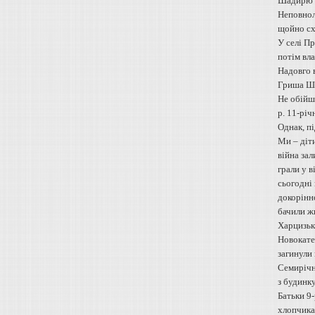
Шадирю с
Неповнол
щойно сх
У селі Пр
потім вл
Надовго в
Гриша Шак
Не обійшл
р. 11-рі
Однак, п
Ми – діти
війна зал
грали у в
сьогодні 
докорінно
бачили жи
Харцизьк 
Новокатер
загинули 
Семирічн
з будинк
Батьки 9-
хлопчика 