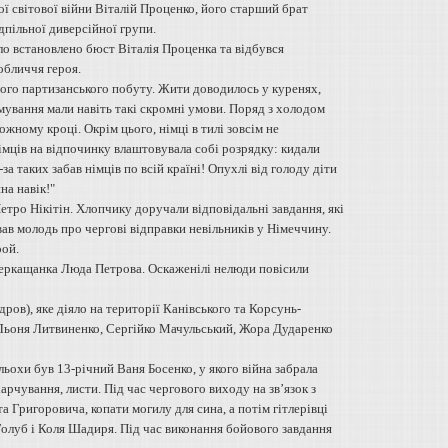
ої світової війни Віталій Проценко, його старший брат
пільної диверсійної групи.
ло встановлено бюст Віталія Проценка та відбувся
обличчя героя.
ого партизанського побуту. Жити доводилось у куренях,
рмування мали навіть такі скромні умови. Поряд з холодом
ожному кроці. Окрім цього, німці в тилі зовсім не
 німців на відпочинку влаштовувала собі розрядку: кидали
-за таких забав німців по всій країні! Опухлі від голоду діти
на навік!"
тро Нікітін. Хлопчику доручали відповідальні завдання, які
вав молодь про чергові відправки невільників у Німеччину.
рой.
 черкащанка Люда Петрова. Оскаженілі нелюди повісили
ров), яке діяло на території Канівського та Корсунь-
Льоня Литвиненко, Сергійко Мачульський, Жора Дударенко
альохи був 13-річний Ваня Босенко, у якого війна забрала
арчування, листи. Під час чергового виходу на зв’язок з
а Григоровича, копати могилу для сина, а потім гітлерівці
Голуб і Коля Шадиря. Під час виконання бойового завдання