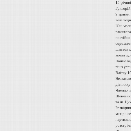
15-річний
Григорій
9 травня
велелюдни
Юні месн
влаштован
постійно 
соромилис
шматок хл
могли щос
Наймолод
він з усп
Влітку 19
Незважаю
дівчинку 
Чимало пі
Шевченкі
та ін. Ци
Розвідник
матір і с
партизана
розстріл