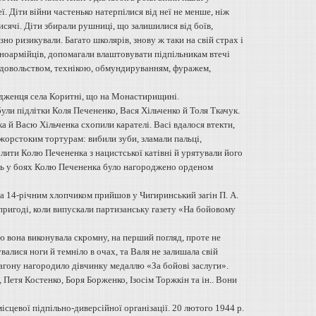
ї. Діти війни частенько натерпілися від неї не менше, ніж
тисячі. Діти збирали рушниці, що залишилися від боїв,
но ризикували. Багато школярів, знову ж таки на свій страх і
воноармійців, допомагали влаштовувати підпільникам втечі
одовольством, технікою, обмундируванням, фуражем,
одженця села Коритні, що на Монастирищині.
ли підлітки Коля Печененко, Вася Хільченко й Толя Ткачук.
а й Васю Хільченка схопили карателі. Васі вдалося втекти,
 жорстоким тортурам: вибили зуби, зламали пальці,
олити Колю Печененка з нацистської катівні й урятували його
ість у боях Колю Печененка було нагороджено орденом
а 14-річним хлопчиком прийшов у Чигиринський загін П. А.
 пригоді, коли випускали партизанську газету «На бойовому
ю вона виконувала скромну, на перший погляд, проте не
алися ноги й темніло в очах, та Валя не залишала свій
загону нагородило дівчинку медаллю «За бойові заслуги».
Петя Костенко, Боря Борженко, Ізосім Торжкін та ін.. Вони
сцевої підпільно-диверсійної організації. 20 лютого 1944 р.