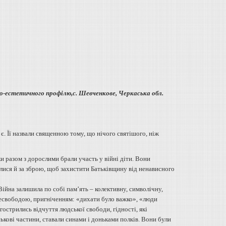
о-естетичного профілю,
с. Шевченкове, Черкаська обл.
. Її назвали священною тому, що нічого святішого, ніж
и разом з дорослими брали участь у війні діти. Вони
ялися й за зброю, щоб захистити Батьківщину від ненависного
Війна залишила по собі пам’ять – колективну, символічну,
 несвободою, пригніченням: «дихати було важко», «люди
агострились відчуття людської свободи, гідності, які
кові частини, ставали синами і доньками полків. Вони були