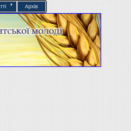
тті
Архів