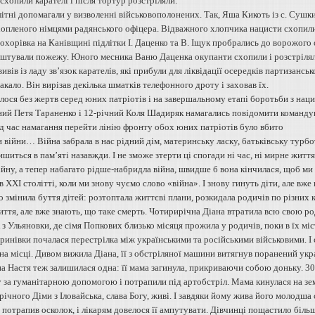
хопили карателі і після тортур розстріляли.
ітні допомагали у визволенні військовополонених. Так, Яша Кикоть із с. Сушк
опленого німцями радянського офіцера. Відважного хлопчика нацисти схопили 
охорівка на Канівщині підлітки І. Даценко та В. Іщук пробрались до ворожого об
аштували пожежу. Юного месника Ваню Даценка окупанти схопили і розстрілял
ивів із ладу зв’язок карателів, які прибули для ліквідації осередків партизансь
ало. Він вирізав декілька шматків телефонного дроту і заховав їх.
ося без жертв серед юних патріотів і на завершальному етапі боротьби з нацис
чний Петя Тараненко і 12-річний Коля Шадиряк намагались повідомити команду
ід час намагання перейти лінію фронту обох юних патріотів було вбито
 війни… Війна забрала в нас рідний дім, материнську ласку, батьківську турбот
ишиться в пам’яті назавжди. І не зможе зтерти ці спогади ні час, ні мирне жи
ійну, а тепер набагато рідше-набридла війна, швидше б вона кінчилася, щоб ми 
в ХХІ столітті, коли ми знову чуємо слово «війна». І знову гинуть діти, але вж
 змінила буття дітей: розтоптала життєві плани, розкидала родичів по різних 
ття, але вже знають, що таке смерть. Чотирирічна Діана втратила всю свою род
з Ульяновки, де сімя Попкових близько місяця прожила у родичів, поки в їх міс
инівки почалася перестрілка між українськими та російськими військовими. І с
на місці. Дивом вижила Діана, її з обстріляної машини витягнув поранений укр
а Настя теж залишилася одна: її мама загинула, прикриваючи собою доньку. 30 
у за гуманітарною допомогою і потрапили під артобстріл. Мама кинулася на зе
річного Діми з Іловайська, слава Богу, живі. І завдяки йому жива його молодша 
потрапив осколок, і лікарям довелося її ампутувати. Дівчинці пощастило більш