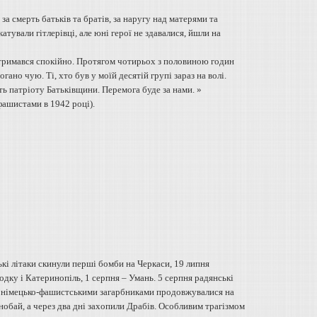
а смерть батьків та братів, за наругу над матерями та
катували гітлерівці, але юні герої не здавалися, йшли на
 тримався спокійно. Протягом чотирьох з половиною годин
ано чую. Ті, хто був у моїй десятій групі зараз на волі.
ть патріоту Батьківщини. Перемога буде за нами. »
фашистами в 1942 році).
кі літаки скинули перші бомби на Черкаси, 19 липня
дку і Катеринопіль, 1 серпня – Умань. 5 серпня радянські
ї з німецько-фашистськими загарбниками продовжувалися на
нобай, а через два дні захопили Драбів. Особливим трагізмом