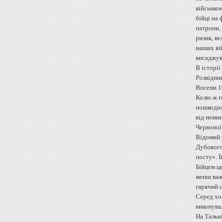
військком
бійці на 
патрони, 
ризик, ве
наших ві
висаджува
В історі
Розвідни
Восени 19
Колю ж ге
пошкодили
від неми
Червоної 
Відомий 
Дубового.
посту». Ї
Бійцем ць
менш важл
гарячий ц
Серед хол
виконувал
На Тальні