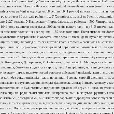
ся запеклі оборонні бої під Уманню, на підступах до Черкас та Канева. Найго
кого населення. Тільки у Черкасах в перші дні окупації жертвами фашистського
льнівському районі за один день, 18 серпня 1941 року, фашисти розстріляли по
 розстріляли 30 жителів райцентру. У Хлипнівському лісі на Звенигородщині, н
ано 2127 чоловік. У Канівському, Чорнобаївському районах – 500, Чигиринсько
 1941 року фашисти розстріляли 300 жителів, в листопаді – ще 3, 5 тисячі чоло
х військовополонених і серед них – 157 золотоношців. Після визволення Золот
закатованих гітлерівцями. В області немає села чи міста, де не було б кривави
нацисти знищили понад 50 тисяч жителів краю. Стільки ж загинуло і військово
рії нинішньої Черкаської області діяли 24 партизанські загони, в яких налічу
и пустили під укіс 72 німецьких ешелони, висадили в повітря 56 мостів, знищ
ині значну бойову діяльність проводили партизанські загони під командування
 К. Колодченка, Д. Горячого, М. Соболева, Г. Іващенка, П. Марущака та інших
 месників, безмежна відданість народу, палкий патріотизм, могутня духовна с
ярському партизанському загоні воювали військові й цивільні, люди різного ві
в загін без документів, під чужим прізвищем. Завдяки строгій дисципліні, пос
 завдавати відчутних ударів німецько-фашистським загарбникам. Активну участ
овнолітні, вони були членами підпільних організацій і груп, бійцями партиза
іляко сприяли радянським військам. Як правило, вони виконували рутинну і неб
зв’язковими, розвідниками, бійцями господарських підрозділів, забезпечували
алічила тисячі дитячих доль, відняла світле і радісне дитинство. Діти війни, я
бких, сил. Вони хильнули горя повною чашею, можливо, занадто великою для ма
 життя. Скільки їх було викрадено на чужину. Скільки убито ненародженими. Со