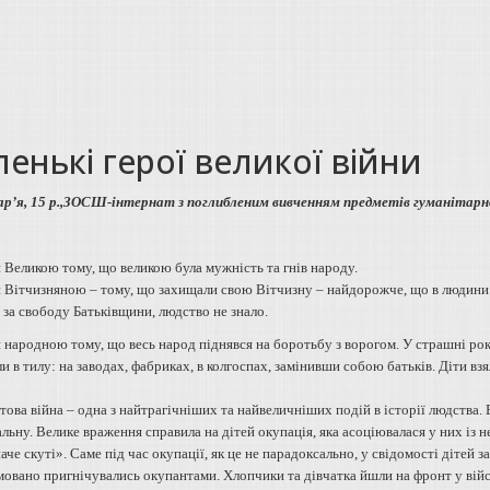
енькі герої великої війни
р’я, 15 р.,
ЗОСШ-інтернат з поглибленим вивченням
предметів гуманітарн
и Великою тому, що великою була мужність та гнів народу.
ли Вітчизняною – тому, що захищали свою Вітчизну – найдорожче, що в людини є
 за свободу Батьківщини, людство не знало.
и народною тому, що весь народ піднявся на боротьбу з ворогом. У страшні рок
 в тилу: на заводах, фабриках, в колгоспах, замінивши собою батьків. Діти вз
това війна – одна з найтрагічніших та найвеличніших подій в історії людства. 
льну. Велике враження справила на дітей окупація, яка асоціювалася у них із
аче скуті». Саме під час окупації, як це не парадоксально, у свідомості дітей з
мовано пригнічувались окупантами. Хлопчики та дівчатка йшли на фронт у війсь