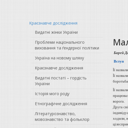
Краєзнавче дослідження
Видатні жінки України
Мал
Проблеми національного
виховання та ґендерної політики
Барей Да
Україна на новому шляху
Вступ
Краєзнавче дослідження
Її назвал
Її назва
Видатні постаті – гордість
боротьба
України
Її назвал
Історія мого роду
працювали
ворога.
Етнографічне дослідження
Друга сві
індивідуа
Літературознавство,
ходили, н
мовознавство та фольклор
цілеспря