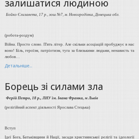
залишатися людиною
Бойко Єлизавета, 17 р., зош №7,
м. Новогродівка, Донецька обл.
(робота-роздум)
Війна. Просто слово. П'ять літер. Але скільки асоціацій пробуджує в нас
воно! Біль, героїзм, патріотизм, туга за близькими людьми, ненависть та
любов…
Детальніше...
Борець зі силами зла
Ферій Петро, 18 р., ЛНУ ім. Івана Франка, м Львів
(релігійний аспект діяльності Ярослава Стецька)
Вступ
Ідеї Бога, Батьківщини й Нації, засади християнської релігії та ідеології