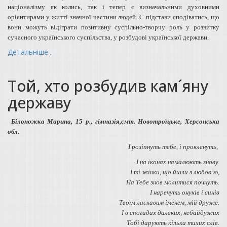
націоналізму як колись, так і тепер є визначальними духовними
орієнтирами у житті значної частини людей. Є підстави сподіватись, що
вони можуть відіграти позитивну суспільно-творчу роль у розвитку
сучасного українського суспільства, у розбудові української держави.
Детальніше...
Той, хто розбудив кам´яну
державу
Білоножка Марина, 15 р., гімназія,смт. Новотроїцьке, Херсонська
обл.
І розіпнуть тебе, і прокленуть,
І на іконах намалюють знову.
І ті жінки, що йшли з любов’ю,
На Тебе знов молитися почнуть.
І наречуть онуків і синів
Твоїм ласкавим іменем, мій друже.
І в спогадах далеких, небайдужих
Тобі дарують кілька тихих слів.