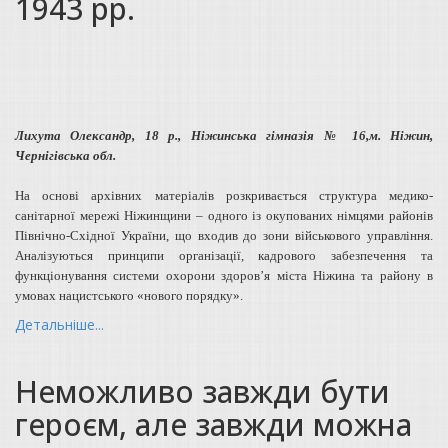
1943 рр.
Лихута Олександр, 18 р., Ніжинська гімназія № 16,м. Ніжин,
Чернігівська обл.
На основі архівних матеріалів розкривається структура медико-
санітарної мережі Ніжинщини – одного із окупованих німцями районів
Північно-Східної України, що входив до зони військового управління.
Аналізуються принципи організації, кадрового забезпечення та
функціонування системи охорони здоров’я міста Ніжина та району в
умовах нацистського «нового порядку».
Детальніше...
Неможливо завжди бути
героєм, але завжди можна