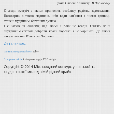
Ірина Стасів-Калинець. В.Чорноволу
Є люди, зустріч з якими приносить особливу радість, задоволення.
Поговориш з такою людиною, ніби води нап’єшся з чистої криниці,
станеш мудрішим, багатшим душею.
І є натхненні обличчя, над якими і роки не владні. Світять вони
внутрішнім світлом доброти, краси людської і не марніють. До таких
людей належав В’ячеслав Чорновіл.
Детальніше...
Політика конфіденційності
сайту
Створення сайтів
і підтримка студія PBB design
Copyright © 2014 Міжнародний конкурс учнівської та
студентської молоді «Мій рідний край»