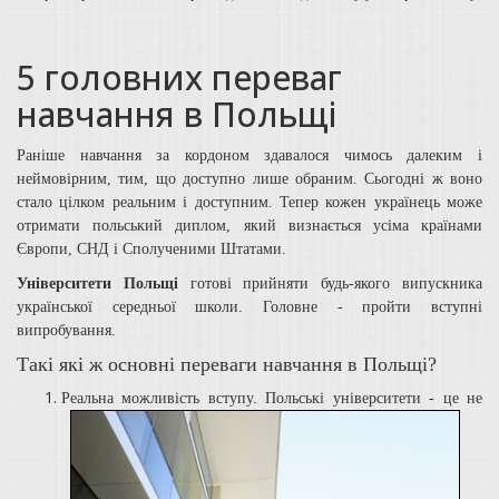
5 головних переваг
навчання в Польщі
Раніше навчання за кордоном здавалося чимось далеким і
неймовірним, тим, що доступно лише обраним. Сьогодні ж воно
стало цілком реальним і доступним. Тепер кожен українець може
отримати польський диплом, який визнається усіма країнами
Європи, СНД і Сполученими Штатами.
Університети Польщі
готові прийняти будь-якого випускника
української середньої школи. Головне - пройти вступні
випробування.
Такі які ж основні переваги навчання в Польщі?
Реальна можливість вступу. Польські університети - це не