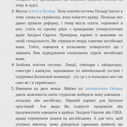
тому ж курсі.
Якісна
освіта в Польщі
. Хоча освітня система Польщі багато в
чому схожа на українську, вона набагато краща. Польські внз
давно провели реформу, і тепер якість освіти, отриманої в
них, стоїть на одному рівні з провідними університетами
країн Західної Європи. Приміром, нарівні зі знаннями по
своїй спеціальності, Ви отримаєте тверді навички англійської
мови. Тобто, навчання в польському університеті ще і
замінить Вам відвідування спеціальних курсів англійської
мови.
Знайома освітня система. Лекції, семінари і лабораторні,
семестри і канікули, оцінювання по пятибалльной системі і
підтримка Болонской конвенції - усе це є в польських внз так
само як і в українських.
Навчання на двох мовах. Майже усі
університети Польщі
дають можливість своїм студентам вибирати мову навчання -
польську або англійську. Перший варіант для багатьох
простіший. Але якщо Ви плануєте працювати або
продовжувати навчання в країнах Західної Європи або США,
краще отримувати знання на англійському. А для того, щоб
успішно вчитися, мова доведеться гарненько вивчити ще