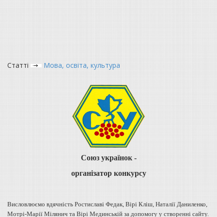
Статті
Мова, освіта, культура
Союз українок -
організатор конкурсу
Висловлюємо вдячність Ростиславі Федак, Вірі Кліш, Наталії Даниленко,
Мотрі-Марії Мілянич та Вірі Мединській за допомогу у створенні сайту.