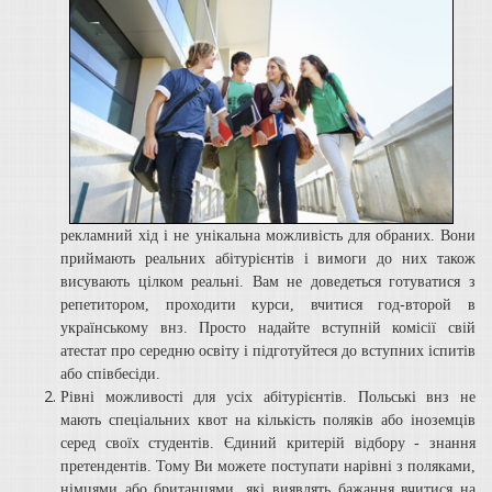
рекламний хід і не унікальна можливість для обраних. Вони
приймають реальних абітурієнтів і вимоги до них також
висувають цілком реальні. Вам не доведеться готуватися з
репетитором, проходити курси, вчитися год-второй в
українському внз. Просто надайте вступній комісії свій
атестат про середню освіту і підготуйтеся до вступних іспитів
або співбесіди.
Рівні можливості для усіх абітурієнтів. Польські внз не
мають спеціальних квот на кількість поляків або іноземців
серед своїх студентів. Єдиний критерій відбору - знання
претендентів. Тому Ви можете поступати нарівні з поляками,
німцями або британцями, які виявлять бажання вчитися на