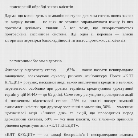
… прискореній обробці заявок клієнтів
Дарма, що кожен день в компанію поступає декілька сотень нових заявок
на видачу позик — це ніяк не заважає опрацьовувати кожну із них
протягом декількох хвилин. А все тому, що використовується
прогресивна скорингова система. Ще одна її перевага — власні
алгоритми перевірки благонадійності та платоспроможності клієнтів.
… регулярним обвалам відсотків
Фіксовану відсоткову ставку — 1,62% — важко назвати невиправдано
завищеною, враховуючи сучасну ринкову кон’юнктуру. Проте «КЛТ
КРЕДИТ» розуміє, наскільки іноді важко виплачувати кредити з великою
переплатою, особливо при довгих термінах кредитування (доступний
термін у цій МФО — до 65 днів). Саме тому регулярно проводяться акції
зі зниженням відсоткової ставки. 25% на оплаті послуг компанії
економлять клієнти при другому зверненні в компанію, 30% — учасники
щотижневої акції «Знижка дня» та акцій, що проводяться перед
державними святами, 50% — усі нові клієнти, які тільки-но прийняли
рішення кредитуватися в «КЛТ КРЕДИТ».
«КЛТ КРЕДИТ» — на заваді безгрошів’я і несправедливо великих