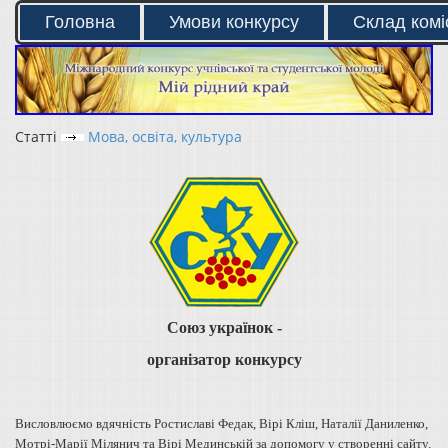
Головна
Умови конкурсу
Склад коміс
Статті
Мова, освіта, культура
Союз українок -
організатор конкурсу
Висловлюємо вдячність Ростиславі Федак, Вірі Кліш, Наталії Даниленко,
Мотрі-Марії Мілянич та Вірі Мединській за допомогу у створенні сайту.