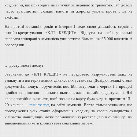
кредитори, що приходять на виручку за першою ж тривогою. Тут доволі
часто трапляються складні вимоги та жорсткі умови, проте… це не
аксіома.
На протязі останніх років в Інтернеті веде свою діяльність сервіс з
онлайн-кредитування «КЛТ КРЕДИТ». Відчути на собі унікальні
переваги співпраці з компанією уже встигло більше ніж 35 000 клієнтів. А
все завдяки…
… доступності послуг
Звернення до «КЛТ КРЕДИТ» не передбачає незручностей, яких не
уникнути в альтернативних фінансових установах. Довідки, великі стопи
документів, пошук поручителів, постійні затримки в чергах і в процесі
прийняття рішення — всього цього немає в онлайн-кредитуванні. Які
кроки потрібно виконати, щоб позика на карту була видана протягом 15–
20 хвилин —
гляньте тут
, на сайті компанії. Варто тільки зазначити, що
проходження усіх етапів оформлення кредиту за своєю складністю і
кількістю маніпуляцій може порівнятись із реєстрацією в онлайн-грі чи
заповненням анкети користувача соціальної мережі.