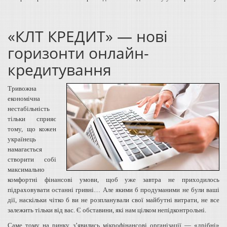
«КЛТ КРЕДИТ» — нові
горизонти онлайн-
кредитування
Тривожна
економічна
нестабільність
тільки сприяє
тому, що кожен
українець
намагається
створити собі
максимально
комфортні фінансові умови, щоб уже завтра не приходилось
підраховувати останні гривні… Але якими б продуманими не були ваші
дії, наскільки чітко б ви не розпланували свої майбутні витрати, не все
залежить тільки від вас. Є обставини, які нам цілком непідконтрольні.
Саме тому на ринку з’явились мікрофінансові організації — «дрібні»