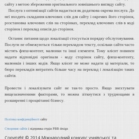
сайту з метою збереження оригінального зовнішнього вигляду сайту.
Послуга з оптимізації сайтів надається як додаткова окрема послуга. До
неї входить складання ключових слів для сайту і окремих його сторінок,
розстановка ключових слів на сторінках, переклад ключових слів в коді
сторінок і переклад описів до сторінок.
Останнє питання щодо локалізації стосується порядку обслуговування.
Послуги не обмежуються тільки перекладом тексту, оскільки сайти часто
містять флеш-контент, малюнки та інші елементи. Тому клієнт повинен
надати відповідні оригінали - коду сторінок сайту, флеш-контенту,
малюнків і інших кодів. Якщо клієнт не може надати ці матеріали, то
бюро перекладів витратить більше часу на переклад і локалізацію таких
сайтів.
Провести і локалізувати сайт не так-то просто. Якщо знехтувати
вищезазначеними факторами, то можна зіткнутися з труднощами в
розширенні і процвітанні бізнесу.
Політика конфіденційності
сайту
Створення сайтів
і підтримка студія PBB design
Copyright © 2014 Міжнародний конкурс учнівської та