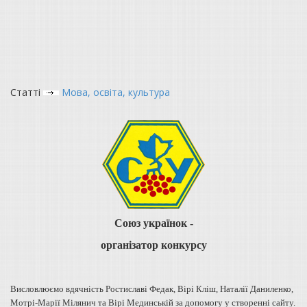
Статті
Мова, освіта, культура
Союз українок -
організатор конкурсу
Висловлюємо вдячність Ростиславі Федак, Вірі Кліш, Наталії Даниленко,
Мотрі-Марії Мілянич та Вірі Мединській за допомогу у створенні сайту.