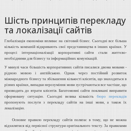
Шість принципів перекладу
та локалізації сайтів
Глобалізація економіки впливає на світовий бізнес. Сьогодні все більша
кількість компаній відкривають свої представництва в інших країнах. У
процесі інтернаціоналізації корпоративні сайти стали життєво-
необхідними для бізнесу та інформаційних комунікацій.
У минулі часи більшість корпоративних сайтів писалися двома мовами -
рідною мовою і англійською. Однак через постійний розвиток
міжнародного бізнесу та збільшення кількості клієнтів, що знаходяться в
різних країнах, випадки нерозуміння мови зустрічаються все частіше, що
призводить до втрати клієнтів. Багатомовні сайти покликані виправити
сформовану ситуацію. Сьогодні велика кількість
бюро перекладів
пропонують послуги з перекладу сайтів на інші мови, а також їх
локалізацію.
Основне правило перекладу сайтів полягає в тому, що не можна
відхилятися від первісної структури оригінального тексту. За правилами