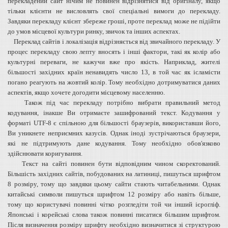
перекладений сайт нічим не повинен відрізнятися від оригіналу, якщо
тільки клієнти не висловлять свої спеціальні вимоги до перекладу.
Завдяки перекладу клієнт збереже гроші, проте переклад може не підійти
до умов місцевої культури ринку, звичок та інших аспектах.
Переклад сайтів і локалізація відрізняється від звичайного перекладу. У
процес перекладу свою лепту вносять і інші фактори, такі як колір або
культурні переваги, не кажучи вже про якість. Наприклад, жителі
більшості західних країн ненавидять число 13, в той час як ісламісти
погано реагують на жовтий колір. Тому необхідно дотримуватися даних
аспектів, якщо хочете догодити місцевому населенню.
Також під час перекладу потрібно вибрати правильний метод
кодування, інакше Ви отримаєте зашифрований текст. Кодування у
форматі UTF-8 є спільною для більшості браузерів, використавши його,
Ви уникнете неприємних казусів. Однак іноді зустрічаються браузери,
які не підтримують дане кодування. Тому необхідно обов'язково
здійснювати коригування.
Текст на сайті повинен бути відповідним чином скоректований.
Більшість західних сайтів, побудованих на латиниці, пишуться шрифтом
8 розміру, тому що завдяки цьому сайти стають читабельними. Однак
китайські символи пишуться шрифтом 12 розміру або навіть більше,
тому що користувачі повинні чітко розгледіти той чи інший ієрогліф.
Японські і корейські слова також повинні писатися більшим шрифтом.
Після визначення розміру шрифту необхідно визначитися зі структурою