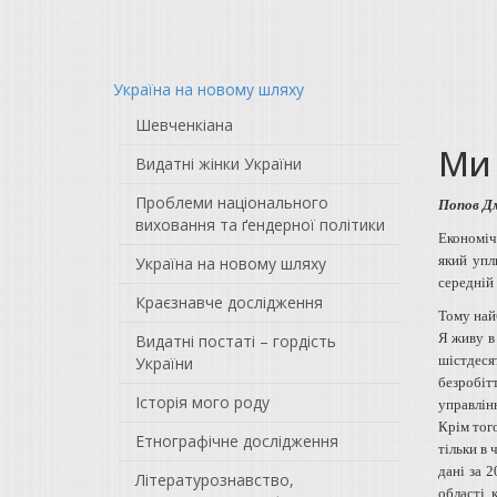
Україна на новому шляху
Шевченкіана
Ми 
Видатні жінки України
Проблеми національного
Попов Дм
виховання та ґендерної політики
Економіч
який упл
Україна на новому шляху
середній 
Краєзнавче дослідження
Тому найб
Я живу в
Видатні постаті – гордість
шістдеся
України
безробіт
Історія мого роду
управлінн
Крім того
Етнографічне дослідження
тільки в 
дані за 2
Літературознавство,
області, 