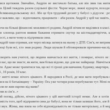
лися щотижня. Звичайно, Андрію не вистачало батька, але він звик так жити
ся. Цілий тиждень разом суцільної фієсти: Чорне море, лижні курорти, походи
еликоанадольському лісі. Або це був трудовий десант у бабусі з дідусем : р
е важливо, що – відпочивати, працювати – аби разом. Андрій у цей час навіть д
чи на більші фінансові можливості родини, Андрій нічим не виділявся в класі.
ли хлопець раптом виявив бажання отримати скутер на шістнадцятиріччя, ц
сті, а мати чомусь підтримала сина.
дрій таки отримав, але через місяць загинув на ньому у ДТП. Сім’я, не витрим
ці були всі, хто знав родину. Люди шукали й обговорювали причинно-наслідков
оворять нам учителі, що людина навчається все життя, і помирає, нічого не 
 нас, що ви знаєте, як жити, вам більш відомо, що для нас найкраще. Навчітьс
и. Адже може трапитися так, що всі ті гроші для навчання, будинку, квартири,
, 16 років, 10 клас.
 житті немає нічого цікавого. Я народився в Росії, де моя мати перебувала 
ися на її батьківщину – Україну. Ось уже чотири роки перебуваємо тут. Мені п
коли не жив окремо від мами?
ми ж сім’я...»
й погляд, дійсно, нічого цікавого у цій життєвій історії немає. Але я хотів
амість того, щоб відправити сина до бабусі, вона не тільки залишає його, але й
звук. Жінка, яка взяла на себе відповідальність не тільки матеріальну, а й м