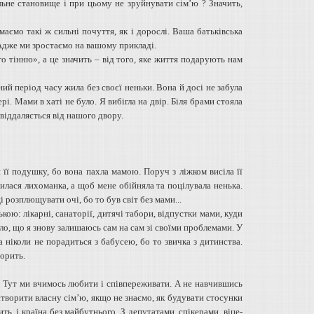
льне становище і при цьому не зруйнувати сім’ю ? Значить,
аємо такі ж сильні почуття, як і дорослі. Ваша батьківська
 Адже ми зростаємо на вашому прикладі.
о тінню», а це значить – від того, яке життя подарують нам
ний період часу жила без своєї неньки. Вона й досі не забула
. Мами в хаті не було. Я вибігла на двір. Біля брами стояла
 віддаляється від нашого двору.
 її подушку, бо вона пахла мамою. Поруч з ліжком висіла її
инилася лихоманка, а щоб мене обійняла та поцілувала ненька.
і розплющувати очі, бо то був світ без мами...
ою: лікарні, санаторії, дитячі табори, відпустки мами, куди
іло, що я знову залишаюсь сам на сам зі своїми проблемами. У
 ніколи не порадиться з бабусею, бо то звичка з дитинства.
орить.
ів. Тут ми вчимось любити і співпереживати. А не навчившись
ворити власну сім’ю, якщо не знаємо, як будувати стосунки
ть, і країна без майбутнього. З депутатами, спікерами, віце-