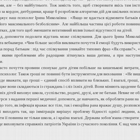
ми, але – без майбутнього. Тож замість того, щоб створювати якісь там інст
 за кордон, дитбудинки, краще б розробляли алгоритми дій для шкільних психол
джує наш психолог Ірина Миколаївна : «Якщо не вдається відмовити батьків в
його максимального безболісним». Але найбільша частина цієї роботи повинна
тках, для того щоб зменшити негативний вплив їхньої відсутності на дітей.
д, допомогти подолати відстань може спілкування. Для цього Ірина Миколаїв
та вебкамери. «Чим більше засобів викликати почуття й емоції будуть використ
ька порад батькам : під час спілкування уникайте типових фраз «Як справи?», 
з якими проблемами або радощами зіткнулась ваша дитина, а при наступн
и.
Часто почуття провини спонукає дати дітям побільше на кишенькові витрати, 
 психолог. Також гроші не повинні бути інструментом для виховання : «Не виш
де вважати, що гроші – єдиний спосіб впливати на близьких. І взагалі, гроші,
дже вони складаються із страждань і сліз їхніх дітей. Вони міняють щоденне б
хніх дітей виховує школа, суспільство, родичі, друзі, але не батьки. Невже не о
урси з надання першої медичної допомоги, де навчають, як обробляти рани на т
о того, як інфекція вражає все тіло, так і емоційна рана вражає душу, розпов
і виходить так, що імміграція вирішує проблему бідності однієї людини, 
и її повинна не тільки школа, а і країна взагалі. Держава зобов’язана створит
е виховувати справжніх патріотів України із сучасного покоління. Є над чим 