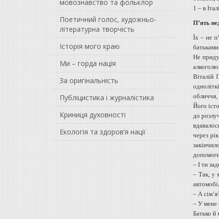
мовознавство та фольклор
1 – в Італ
Поетичний голос, художньо-
П’ять не
літературна творчість
Їх – не 
Історія мого краю
батьками.
Не приду
Ми – горда нація
алкоголю,
Віталій 
За оригінальність
одноліткі
обличчя, 
Публіцистика і журналістика
Його істо
Криниця духовності
до розлу
вдавалос
Екологія та здоров’я нації
через рі
закінчил
допомоги
– І ти за
– Так, у
автомобі
– А сім’я
– У мене 
Батько й 