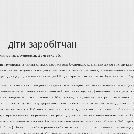
– діти заробітчан
итро, м. Волноваха, Донецька обл.
ні труднощі, з якими стикаються жителі будь-яких країн, змушують їх шукати
иває на міграційну поведінку мешканців різних регіонів, є економічна ситу
дохід на душу населення складає 683 долари, у той же час на Буковині – 352 д
ільша кількість громадян виїжджають із західних областей, найменше – з цент
 невеликому містечку залізничників Волноваха, що на Донеччині: шістдесят кіл
т на південь – і ти опинишся в Маріуполі, потужному центрі промислових 
тя не потребують від дорослого населення нашого міста закордонних па
я статистики у 2012 році загальний обсяг трудових мігрантів склав 159 осіб, ц
, я провів власне журналістське розслідування в межах шкіл нашого міста. Так
чотирьох навчаються учні, батьки яких виїхали на заробітки. У школі №2 – двоє
012 рік). За останні п’ять років із п’ятисот учнів нашого навчального закла
країни на заробітки, а це 4, 2 % від загальної кількості ліцеїстів. У цьому році