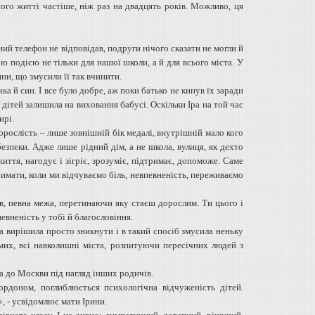
ого житті частіше, ніж раз на двадцять років. Можливо, ця
ний телефон не відповідав, подруги нічого сказати не могли й
ю подією не тільки для нашої школи, а й для всього міста. У
ни, що змусили її так вчинити.
ка й син. І все було добре, аж поки батько не кинув їх заради
а дітей залишила на виховання бабусі. Оскільки Іра на той час
ирі.
орослість – лише зовнішній бік медалі, внутрішній мало кого
безпеки. Адже лише рідний дім, а не школа, вулиця, як дехто
иття, нагодує і зігріє, зрозуміє, підтримає, допоможе. Саме
имати, коли ми відчуваємо біль, невпевненість, переживаємо
ів, певна межа, перетинаючи яку стаєш дорослим. Ти цього і
вненість у тобі й благословіння.
а вирішила просто зникнути і в такий спосіб змусила неньку
мих, всі навколишні міста, розпитуючи пересічних людей з
ла до Москви під нагляд інших родичів.
ордоном, поглиблюється психологічна відчуженість дітей.
, - усвідомлює мати Ірини.