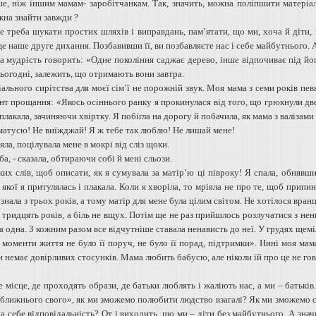
ше, ніж іншим мамам- заробітчанкам. Так, значить, можна поліпшити матеріа
жна знайти завжди ?
е треба шукати простих шляхів і виправдань, пам’ятати, що ми, хоча й діти, м
е наше друге дихання. Позбавивши її, ви позбавляєте нас і себе майбутнього.
а мудрість говорить: «Одне покоління саджає дерево, інше відпочиває під йог
ьогодні, залежить, що отримають вони завтра.
ального сирітства для моєї сім’ї не порожній звук. Моя мама з семи років пев
т прощання: «Якось осіннього ранку я прокинулася від того, що грюкнули двері
плакала, зачиняючи хвіртку. Я побігла на дорогу й побачила, як мама з валізами
матусю! Не виїжджай! Я ж тебе так люблю! Не лишай мене!
ла, поцілувала мене в мокрі від сліз щоки.
ба, - сказала, обтираючи собі й мені сльози.
ких слів, щоб описати, як я сумувала за матір’ю ці півроку! Я спала, обнявши
 якої я притулялась і плакала. Коли я хворіла, то мріяла не про те, щоб прип
 знала з трьох років, а тому матір для мене була цілим світом. Не хотілося вранц
ридцять років, а біль не вщух. Потім ще не раз прийшлось розлучатися з неньк
а одна. З кожним разом все відчутніше ставала ненависть до неї. У грудях щем
 моменти життя не було її поруч, не було її порад, підтримки». Нині моя мама
 немає довірливих стосунків. Мама любить бабусю, але ніколи їй про це не гов
е місце, де проходять образи, де батьки люблять і жаліють нас, а ми – батьк
ближнього свого», як ми зможемо полюбити людство взагалі? Як ми зможемо ст
а себе відповідальність? От і виходить, що ми – діти без майбутнього. А значи