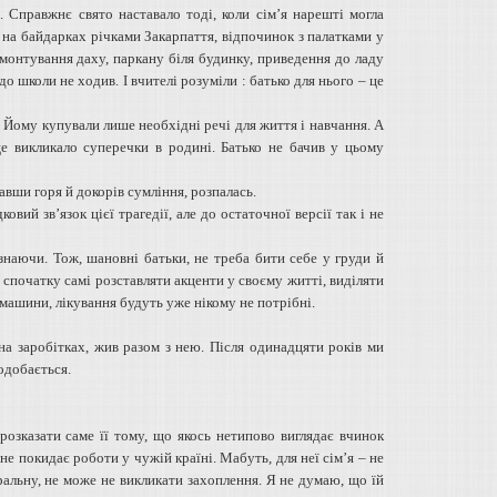
. Справжнє свято наставало тоді, коли сім’я нарешті могла
 на байдарках річками Закарпаття, відпочинок з палатками у
емонтування даху, паркану біля будинку, приведення до ладу
о школи не ходив. І вчителі розуміли : батько для нього – це
 Йому купували лише необхідні речі для життя і навчання. А
е викликало суперечки в родині. Батько не бачив у цьому
авши горя й докорів сумління, розпалась.
ий зв’язок цієї трагедії, але до остаточної версії так і не
знаючи. Тож, шановні батьки, не треба бити себе у груди й
я спочатку самі розставляти акценти у своєму житті, виділяти
 машини, лікування будуть уже нікому не потрібні.
на заробітках, жив разом з нею. Після одинадцяти років ми
одобається.
 розказати саме її тому, що якось нетипово виглядає вчинок
 не покидає роботи у чужій країні. Мабуть, для неї сім’я – не
оральну, не може не викликати захоплення. Я не думаю, що їй