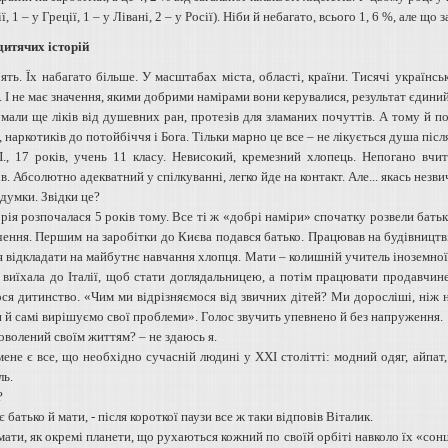
ії, 1 – у Греції, 1 – у Лівані, 2 – у Росії). Ніби й небагато, всього 1, 6 %, але що 
дитячих історій
п’ять. Їх набагато більше. У масштабах міста, області, країни. Тисячі украї
 І не має значення, якими добрими намірами вони керувалися, результат єдиний
мали ще ліків від душевних ран, протезів для зламаних почуттів. А тому й пош
 наркотиків до потойбіччя і Бога. Тільки марно це все – не лікується душа після 
П., 17 років, учень 11 класу. Невисокий, кремезний хлопець. Непогано вчит
в. Абсолютно адекватний у спілкуванні, легко йде на контакт. Але... якась незв
думки. Звідки це?
рія розпочалася 5 років тому. Все ті ж «добрі наміри» спочатку розвели батьк
чення. Першим на заробітки до Києва подався батько. Працював на будівництві
я відкладати на майбутнє навчання хлопця. Мати – колишній учитель іноземно
к виїхала до Італії, щоб стати доглядальницею, а потім працювати продавчин
ося дитинство. «Чим ми відрізняємося від звичних дітей? Ми доросліші, ніж 
 й самі вирішуємо свої проблеми». Голос звучить упевнено й без напруження.
доволений своїм життям? – не здаюсь я.
 мене є все, що необхідно сучасній людині у ХХІ столітті: модний одяг, айпат
ль.
?
є батько й мати, - після короткої паузи все ж таки відповів Віталик.
мати, як окремі планети, що рухаються кожний по своїй орбіті навколо їх «сонц