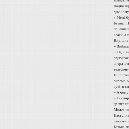
Владисла
модно вд
дівочому
« Мені б
Батько. 
ненавчан
класи, а 
Вирішив 
– Вийшло
– Ні, - 
одноклас
витрачат
телефону,
Ці пості
окремо, 
суті, я т
– А чому
– Так вир
це вже ні
Можливо, 
Наступна
фатальног
Батько п