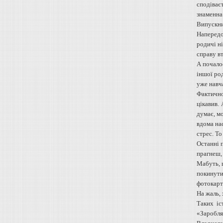
сподіває
знаменна
Випускний
Напередод
родичі ні
справу вт
А почалос
іншої род
уже навча
Фактично 
цікавив. 
думає, мо
вдома на
стрес. То
Останні 
прагнеш,
Мабуть, 
покинути
фотокартк
На жаль, 
Таких іс
«Заробля