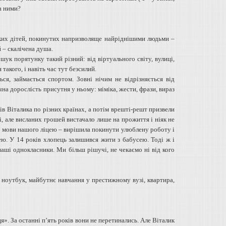
за ними?
нських дітей, покинутих напризволяще найріднішими людьми –
 – скалічена душа.
ук порятунку такий різний: від віртуального світу, вулиці,
такого, і навіть час тут безсилий.
ься, займається спортом. Зовні нічим не відрізняється від
ична дорослість присутня у ньому: міміка, жести, фрази, вираз
ів Віталика по різних країнах, а потім врешті-решт призвели
, але висланих грошей вистачало лише на прожиття і ніяк не
ї мови нашого ліцею – вирішила покинути улюблену роботу і
ею. У 14 років хлопець залишився жити з бабусею. Тоді ж і
наші однокласники. Ми більш рішучі, не чекаємо ні від кого
, ноутбук, майбутнє навчання у престижному вузі, квартира,
я». За останні п’ять років вони не перетинались. Але Віталик