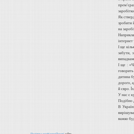
прем’єра
заробітки
Як ствер
зробити 
на заробі
Наприкла
інтернет 
І ще кіл
забути, 
випадкам
І ще : «
говорить
дитина бу
дорого, а
й євро. Ї
У нас є к
Подібно д
В Україн
вирішуват
важко буд
Політика конфіденційності
сайту