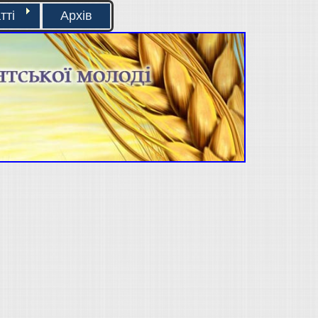
тті
Архів