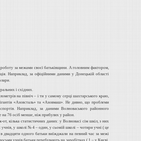
 роботу за межами своєї батьківщини. А головним фактором,
ація. Наприклад, за офіційними даними у Донецькій області
олари.
ральних і східних.
ометрів на північ – і ти у самому серці шахтарського краю,
гігантів «Азовсталь» та «Азовмаш». Не дивно, що проблеми
спортів. Наприклад, за даними Волноваського районного
е на 76 осіб менше, ніж прибулих у район.
-от, кілька статистичних даних: у Волновасі сім шкіл, з них
 учнів, у школі № 4 – один, у сьомій школі – чотири учні ( це
ду в двадцяти одного батьки виїжджали на певний час за межі
 у восьми учнів батьки перебувають на заробітках ( 1 – у Києві,