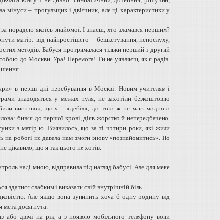
дівчата класу. І не дивно: симпатичний, дотепний, рішучий,
ва мінуси – прогульщик і двієчник, але ці характеристики у
 за порадою якоїсь знайомої. І знаєш, хто зламався першим?
ернути матір: від найпростішого – бешкетування, непослуху,
ростих методів. Бабуся протрималася тільки перший і другий
 собою до Москви. Ура! Перемога! Ти не уявляєш, як я радів.
шення...
ляри» в перші дні перебування в Москві. Новим учителям і
грами знаходяться у межах нуля, не захотіли безкоштовно
обили висновок, що я – «дебіл», до того ж не маю модного
слова: бився до першої крові, діяв жорстко й непередбачено.
сунки з матір’ю. Виявилось, що за ті чотири роки, які жили
ть на роботі не давала нам змоги знову «познайомитись». По
не цікавило, що я так цього не хотів.
троль наді мною, відправила під нагляд бабусі. Але для мене
я здатися слабким і виказати свій внутрішній біль.
адковістю. Але якщо вона зупинить хоча б одну родину від
я мета досягнута.
аз або двічі на рік, а з появою мобільного телефону вони