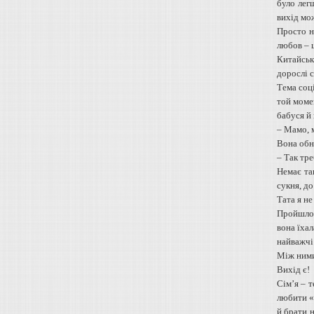
було лег
вихід мо
Просто н
любов – ц
Китайськ
дорослі с
Тема соці
той момен
бабуся й 
– Мамо, 
Вона обня
– Так тре
Немає та
сукня, до
Тата я не
Пройшло т
вона їхал
найважчі
Між ними
Вихід є!
Сім’я – т
любити «
й брати н