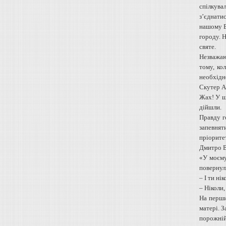
спілкува
з’єднати
нашому В
городу. Н
святе.
Незважаю
тому, ко
необхідно
Скутер Ан
Жах! У шо
дійшли.
Правду г
запевняти
пріоритет
Дмитро В.
«У моєму
повернул
– І ти ні
– Ніколи, 
На перши
матері. З
порожній 