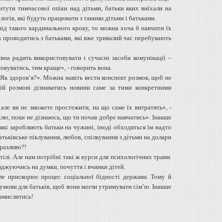
итути тимчасової опіки над дітьми, батьки яких виїхали на
огів, які будуть працювати з такими дітьми і батьками.
ід такого кардинального кроку, то можна хоча б навчити їх
 проводитись з батьками, які вже тривалий час перебувають
на радить використовувати і сучасні засоби комунікації –
овуватись, тим краще», - говорить вона.
«Як здоров’я?». Можна навіть вести конспект розмов, щоб не
ій розмові дізнаватись новини саме за тими конкретними
але ви не зможете простежити, на що саме їх витратять», -
лю, поки не дізнаюсь, що ти почав добре навчатись». Інакше
 які заробляють батьки на чужині, іноді обходяться їм надто
атьківське піклування, любов, спілкування з дітьми на долари
бразливо?!
ілі. Але нам потрібні такі ж курси для психологічних травм.
сюджуючись на думки, почуття і вчинки дітей.
але прискорює процес соціальної бідності держави. Тому й
и умови для батьків, щоб вони могли утримувати сім’ю. Інакше
замислитись!