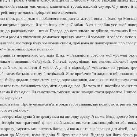
в Г., 14 років, учень 8 класу. Місцевий плейбой, у нього закохані майже всі 
ягнений, завжди має чималі кишенькові гроші, власний скутер. Є у нього й д
 рейтингу не мають пріоритетного значення.
уло п’ять років, коли я позбавився товариства матері: вона поїхала до Москви
Не витримав розлуки й завів іншу сім’ю. Слабак. А от я зробив усе, щоб пов
ня, до радикального – втечі. Правда, до останнього не дійшло, вистачило й п
потім разом з учителями домоглася приїзду матері й умовила її забрати мене з
для себе, що тепер буду зразковим сином, щоб вона не пошкодувала про своє рі
? – перериваю довге мовчання.
виринає із неприємних спогадів Влад. – Реальність розбила мої «рожеві оку
никам я виявився байдужий. Учителі, зрозумівши, що знання шкільної про
и свій час на заняття зі мною. А учні з відповідей «новачка» на уроках зр
 багатих батьків, а тому й нецікавий. Я не пробачив їм жодного образливого 
йні бійки додали авторитету серед однокласників, але ніяк не поліпшили сто
ми втратили можливість розуміти один одного. До того ж її постійна зайнятіс
ак само й був один. Ця самотність змусила мене швидко стати дорослим. І нікого 
 повернувся?
ішила мама. Промучившись п’ять років і зрозумівши, що повністю втратила кон
чого не змінило».
зачерствіла душа й не зреагувала на ще одну зраду. А може, Влад просто боїтьс
 історія має трагічний фінал, який можна вважати закономірністю або вип
о кроку, змусить замислитись батьків, а що ж є оте «найкраще» для дітей, – мо
оїхав до Москви, коли Андрію Ч. було три роки. Відтоді він його бачив р