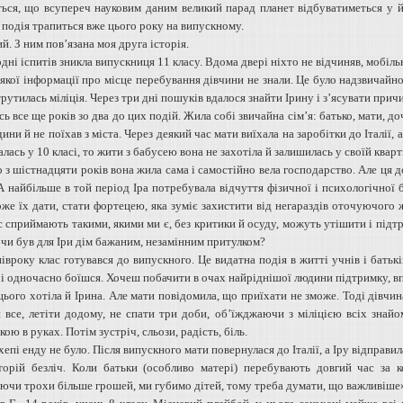
ться, що всупереч науковим даним великий парад планет відбуватиметься у й
 подія трапиться вже цього року на випускному.
. З ним пов’язана моя друга історія.
ні іспитів зникла випускниця 11 класу. Вдома двері ніхто не відчиняв, мобіль
якої інформації про місце перебування дівчини не знали. Це було надзвичайно
рутилась міліція. Через три дні пошуків вдалося знайти Ірину і з’ясувати причи
ь все ще років зо два до цих подій. Жила собі звичайна сім’я: батько, мати, доч
ини й не поїхав з міста. Через деякий час мати виїхала на заробітки до Італії, 
лась у 10 класі, то жити з бабусею вона не захотіла й залишилась у своїй кварт
з шістнадцяти років вона жила сама і самостійно вела господарство. Але ця д
А найбільше в той період Іра потребувала відчуття фізичної і психологічної 
же їх дати, стати фортецею, яка зуміє захистити від негараздів оточуючого ж
с сприймають такими, якими ми є, без критики й осуду, можуть утішити і підтр
 чи був для Іри дім бажаним, незамінним притулком?
півроку клас готувався до випускного. Це видатна подія в житті учнів і батьк
 і одночасно боїшся. Хочеш побачити в очах найріднішої людини підтримку, впе
цього хотіла й Ірина. Але мати повідомила, що приїхати не зможе. Тоді дівчин
 все, летіти додому, не спати три доби, об’їжджаючи з міліцією всіх знайо
ою в руках. Потім зустріч, сльози, радість, біль.
хепі енду не було. Після випускного мати повернулася до Італії, а Іру відправи
торій безліч. Коли батьки (особливо матері) перебувають довгий час за к
ючи трохи більше грошей, ми губимо дітей, тому треба думати, що важливіше»